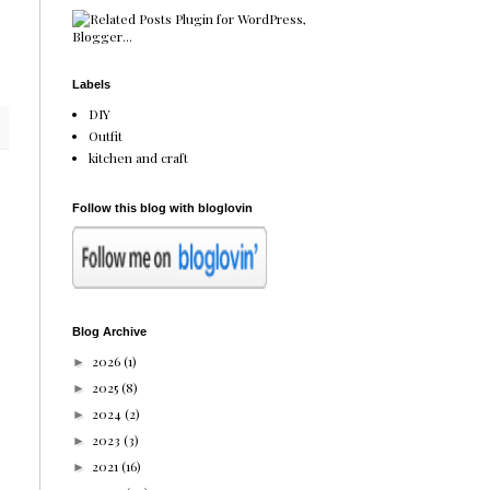
Labels
DIY
Outfit
kitchen and craft
Follow this blog with bloglovin
Blog Archive
2026
(1)
►
2025
(8)
►
2024
(2)
►
2023
(3)
►
2021
(16)
►