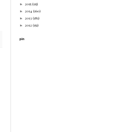
2015
(115)
►
2014
(160)
►
2013
(181)
►
2012
(151)
►
pin