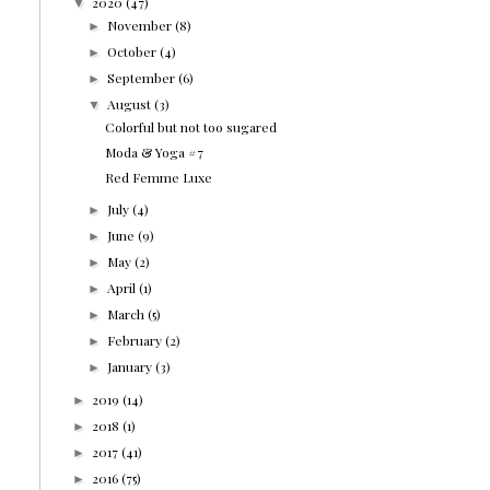
2020
(47)
▼
November
(8)
►
October
(4)
►
September
(6)
►
August
(3)
▼
Colorful but not too sugared
Moda & Yoga #7
Red Femme Luxe
July
(4)
►
June
(9)
►
May
(2)
►
April
(1)
►
March
(5)
►
February
(2)
►
January
(3)
►
2019
(14)
►
2018
(1)
►
2017
(41)
►
2016
(75)
►