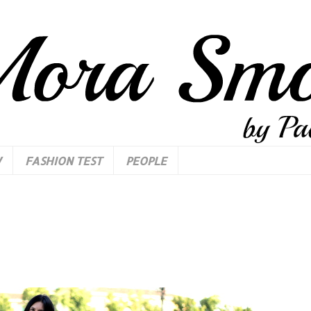
W
FASHION TEST
PEOPLE