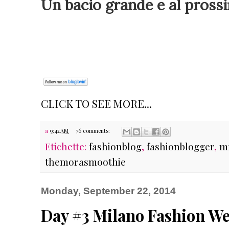
Un bacio grande e al pross
CLICK TO SEE MORE...
a
9:42 AM
76 comments:
Etichette:
fashionblog
,
fashionblogger
,
m
themorasmoothie
Monday, September 22, 2014
Day #3 Milano Fashion We