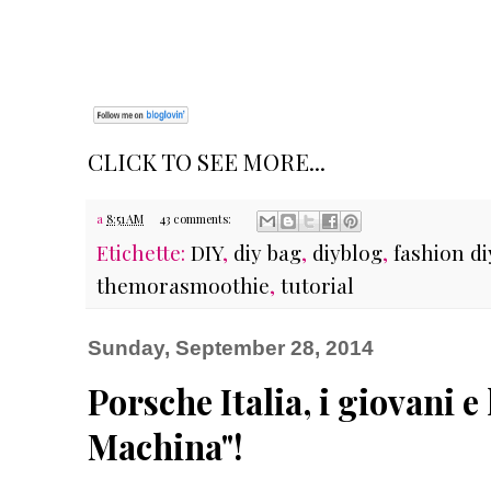
CLICK TO SEE MORE...
a
8:51 AM
43 comments:
Etichette:
DIY
,
diy bag
,
diyblog
,
fashion di
themorasmoothie
,
tutorial
Sunday, September 28, 2014
Porsche Italia, i giovani e
Machina"!