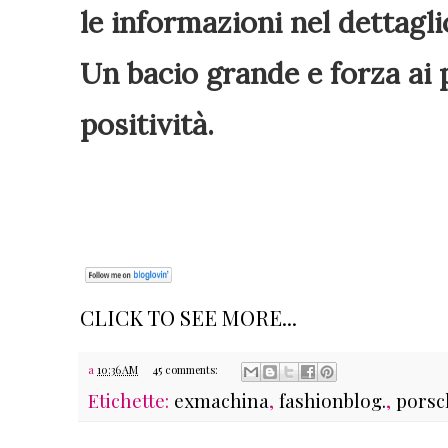
le informazioni nel dettagli
Un bacio grande e forza ai 
positività.
CLICK TO SEE MORE...
a
10:36 AM
45 comments:
Etichette:
exmachina
,
fashionblog.
,
porsc