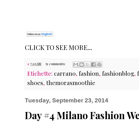
CLICK TO SEE MORE...
a
7:05 AM
51 comments:
Etichette:
carrano
,
fashion
,
fashionblog
,
shoes
,
themorasmoothie
Tuesday, September 23, 2014
Day #4 Milano Fashion We