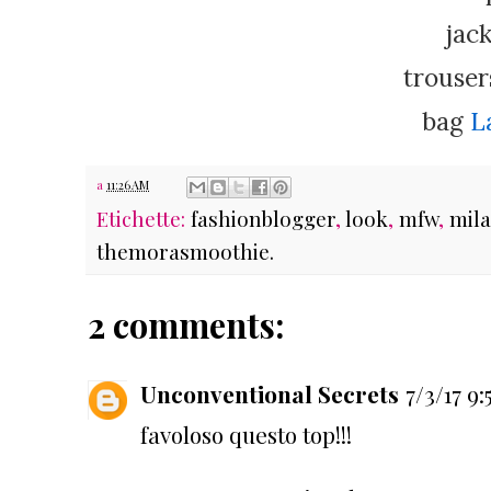
jac
trouse
bag
L
a
11:26 AM
Etichette:
fashionblogger
,
look
,
mfw
,
mil
themorasmoothie.
2 comments:
Unconventional Secrets
7/3/17 9
favoloso questo top!!!