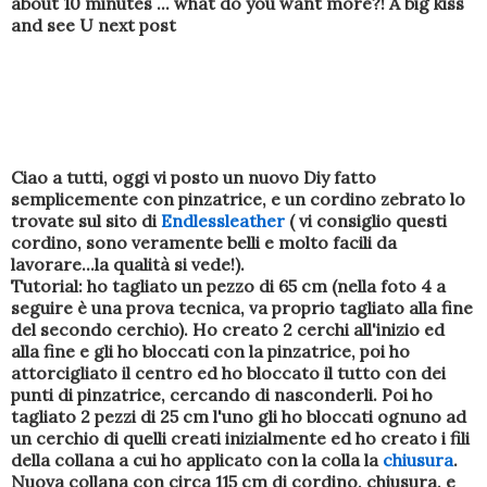
about 10 minutes ... what do you want more?! A big kiss
and see U next post
Ciao a tutti, oggi vi posto un nuovo Diy fatto
semplicemente con pinzatrice, e un cordino zebrato lo
trovate sul sito di
Endlessleather
( vi consiglio questi
cordino, sono veramente belli e molto facili da
lavorare...la qualità si vede!).
Tutorial: ho tagliato un pezzo di 65 cm (nella foto 4 a
seguire è una prova tecnica, va proprio tagliato alla fine
del secondo cerchio). Ho creato 2 cerchi all'inizio ed
alla fine e gli ho bloccati con la pinzatrice, poi ho
attorcigliato il centro ed ho bloccato il tutto con dei
punti di pinzatrice, cercando di nasconderli. Poi ho
tagliato 2 pezzi di 25 cm l'uno gli ho bloccati ognuno ad
un cerchio di quelli creati inizialmente ed ho creato i fili
della collana a cui ho applicato con la colla la
chiusura
.
Nuova collana con circa 115 cm di cordino, chiusura, e