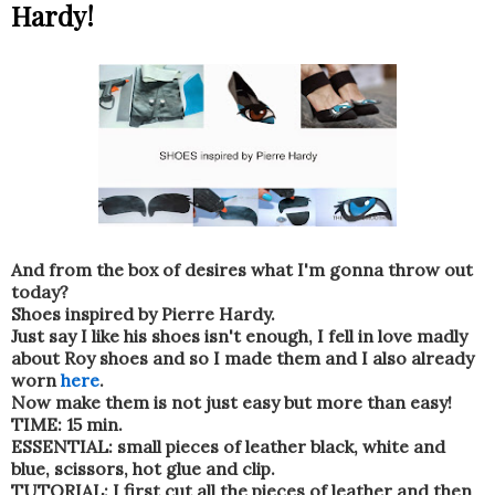
Hardy!
And from the box of desires what I'm gonna throw out
today?
Shoes inspired by Pierre Hardy.
Just say I like his shoes isn't enough, I fell in love madly
about Roy shoes and so I made them and I also already
worn
here
.
Now make them is not just easy but more than easy!
TIME: 15 min.
ESSENTIAL: small pieces of leather black, white and
blue, scissors, hot glue and clip.
TUTORIAL: I first cut all the pieces of leather and then