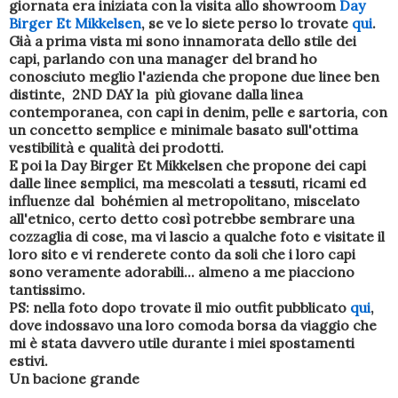
giornata era iniziata con la visita allo showroom
Day
Birger Et Mikkelsen
, se ve lo siete perso lo trovate
qui
.
Già a prima vista mi sono innamorata dello stile dei
capi, parlando con una manager del brand ho
conosciuto meglio l'azienda che propone due linee ben
distinte, 2ND DAY la più giovane dalla linea
contemporanea, con capi in denim, pelle e sartoria, con
un concetto semplice e minimale basato sull'ottima
vestibilità e qualità dei prodotti.
E poi la Day Birger Et Mikkelsen che propone dei capi
dalle linee semplici, ma mescolati a tessuti, ricami ed
influenze dal bohémien al metropolitano, miscelato
all'etnico, certo detto così potrebbe sembrare una
cozzaglia di cose, ma vi lascio a qualche foto e visitate il
loro sito e vi renderete conto da soli che i loro capi
sono veramente adorabili... almeno a me piacciono
tantissimo.
PS: nella foto dopo trovate il mio outfit pubblicato
qui
,
dove indossavo una loro comoda borsa da viaggio che
mi è stata davvero utile durante i miei spostamenti
estivi.
Un bacione grande