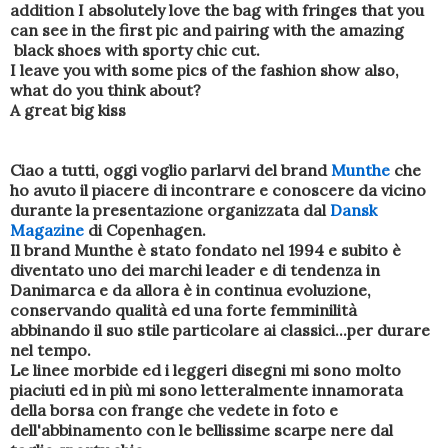
addition I absolutely love the bag with fringes that you
can see in the first pic and pairing with the amazing
black shoes with sporty chic cut.
I leave you with some pics of the fashion show also,
what do you think about?
A great big kiss
Ciao a tutti, oggi voglio parlarvi del brand
Munthe
che
ho avuto il piacere di incontrare e conoscere da vicino
durante la presentazione organizzata dal
Dansk
Magazine
di Copenhagen.
Il brand Munthe è stato fondato nel 1994 e subito è
diventato uno dei marchi leader e di tendenza in
Danimarca e da allora è in continua evoluzione,
conservando qualità ed una forte femminilità
abbinando il suo stile particolare ai classici...per durare
nel tempo.
Le linee morbide ed i leggeri disegni mi sono molto
piaciuti ed in più mi sono letteralmente innamorata
della borsa con frange che vedete in foto e
dell'abbinamento con le bellissime scarpe nere dal