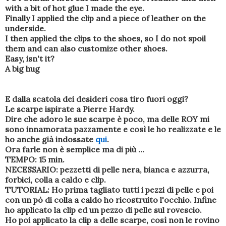
with a bit of hot glue I made the eye.
Finally I applied the clip and a piece of leather on the
underside.
I then applied the clips to the shoes, so I do not spoil
them and can also customize other shoes.
Easy, isn't it?
A big hug
E dalla scatola dei desideri cosa tiro fuori oggi?
Le scarpe ispirate a Pierre Hardy.
Dire che adoro le sue scarpe è poco, ma delle ROY mi
sono innamorata pazzamente e così le ho realizzate e le
ho anche già indossate
qui
.
Ora farle non è semplice ma di più ...
TEMPO: 15 min.
NECESSARIO: pezzetti di pelle nera, bianca e azzurra,
forbici, colla a caldo e clip.
TUTORIAL: Ho prima tagliato tutti i pezzi di pelle e poi
con un pò di colla a caldo ho ricostruito l'occhio. Infine
ho applicato la clip ed un pezzo di pelle sul rovescio.
Ho poi applicato la clip a delle scarpe, così non le rovino