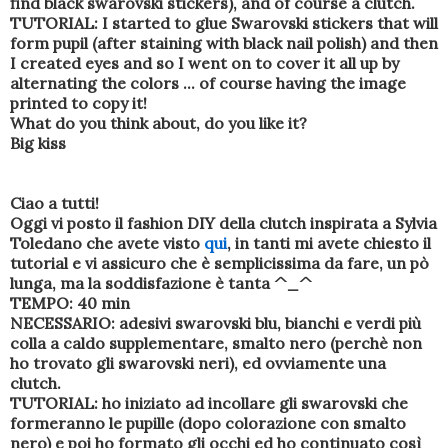
find black swarovski stickers), and of course a clutch.
TUTORIAL: I started to glue Swarovski stickers that will
form pupil (after staining with black nail polish) and then
I created eyes and so I went on to cover it all up by
alternating the colors ... of course having the image
printed to copy it!
What do you think about, do you like it?
Big kiss
Ciao a tutti!
Oggi vi posto il fashion DIY della clutch inspirata a Sylvia
Toledano che avete visto
qui
, in tanti mi avete chiesto il
tutorial e vi assicuro che è semplicissima da fare, un pò
lunga, ma la soddisfazione è tanta ^_^
TEMPO: 40 min
NECESSARIO: adesivi swarovski blu, bianchi e verdi più
colla a caldo supplementare, smalto nero (perchè non
ho trovato gli swarovski neri), ed ovviamente una
clutch.
TUTORIAL: ho iniziato ad incollare gli swarovski che
formeranno le pupille (dopo colorazione con smalto
nero) e poi ho formato gli occhi ed ho continuato così