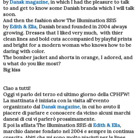
by
Dansk magazine
, in which I had the pleasure to talk
to and get to know some Danish brands which I will talk
soon.
And then the fashion show The Illumination SS15
by
Edith & Ella
, Danish brand founded in 2004 always
growing. Dresses that I liked very much, with thier
clean lines and bold cuts accompanied by playful prints
and bright for a modern woman who knows how to be
daring with color.
The bomber jacket and shorts in orange, I adored, and
u what do you like most?
Big kiss
Ciao a tutti!
Oggi vi parlo del terzo ed ultimo giorno della CPHFW!
La mattinata è iniziata con la visita all'evento
organizzato dal
Dansk magazine
, in cui ho avuto il
piacere di parlare e conoscere da vicino alcuni marchi
danesi di cui vi parlerò prossimamente.
E poi la sfilata The Illumination SS15 di
Edith & Ella
,
marchio danese fondato nel 2004 e sempre in continua
crescita. Abiti che mi sono molto piaciuti per le linee