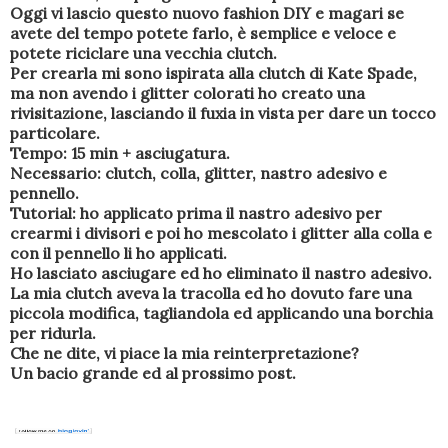
Oggi vi lascio questo nuovo fashion DIY e magari se
avete del tempo potete farlo, è semplice e veloce e
potete riciclare una vecchia clutch.
Per crearla mi sono ispirata alla clutch di Kate Spade,
ma non avendo i glitter colorati ho creato una
rivisitazione, lasciando il fuxia in vista per dare un tocco
particolare.
Tempo: 15 min + asciugatura.
Necessario: clutch, colla, glitter, nastro adesivo e
pennello.
Tutorial: ho applicato prima il nastro adesivo per
crearmi i divisori e poi ho mescolato i glitter alla colla e
con il pennello li ho applicati.
Ho lasciato asciugare ed ho eliminato il nastro adesivo.
La mia clutch aveva la tracolla ed ho dovuto fare una
piccola modifica, tagliandola ed applicando una borchia
per ridurla.
Che ne dite, vi piace la mia reinterpretazione?
Un bacio grande ed al prossimo post.