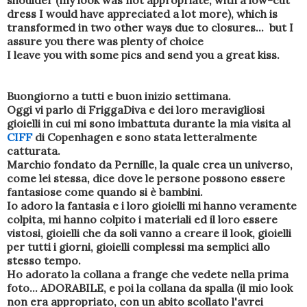
shoulder (my look was not appropriate, with a low-cut
dress I would have appreciated a lot more), which is
transformed in two other ways due to closures... but I
assure you there was plenty of choice
I leave you with some pics and send you a great kiss.
Buongiorno a tutti e buon inizio settimana.
Oggi vi parlo di FriggaDiva e dei loro meravigliosi
gioielli in cui mi sono imbattuta durante la mia visita al
CIFF
di Copenhagen e sono stata letteralmente
catturata.
Marchio fondato da Pernille, la quale crea un universo,
come lei stessa, dice dove le persone possono essere
fantasiose come quando si è bambini.
Io adoro la fantasia e i loro gioielli mi hanno veramente
colpita, mi hanno colpito i materiali ed il loro essere
vistosi, gioielli che da soli vanno a creare il look, gioielli
per tutti i giorni, gioielli complessi ma semplici allo
stesso tempo.
Ho adorato la collana a frange che vedete nella prima
foto... ADORABILE, e poi la collana da spalla (il mio look
non era appropriato, con un abito scollato l'avrei