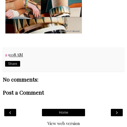
a
9:08 AM
Share
No comments:
Post a Comment
‹
›
Home
View web version