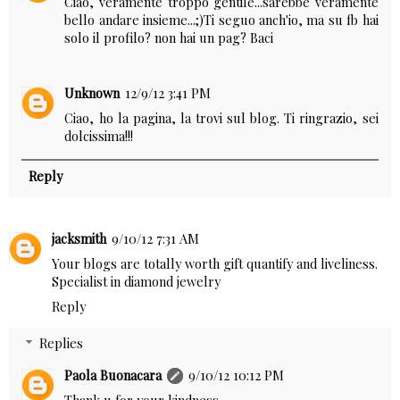
Ciao, veramente troppo gentile...sarebbe veramente
bello andare insieme...;)Ti seguo anch'io, ma su fb hai
solo il profilo? non hai un pag? Baci
Unknown
12/9/12 3:41 PM
Ciao, ho la pagina, la trovi sul blog. Ti ringrazio, sei
dolcissima!!!
Reply
jacksmith
9/10/12 7:31 AM
Your blogs are totally worth gift quantify and liveliness.
Specialist in diamond jewelry
Reply
Replies
Paola Buonacara
9/10/12 10:12 PM