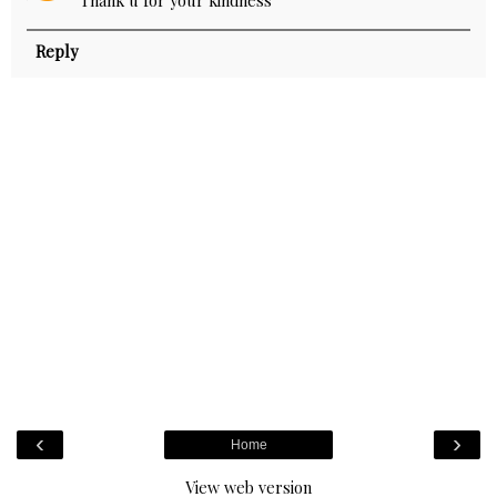
Thank u for your kindness
Reply
‹
›
Home
View web version