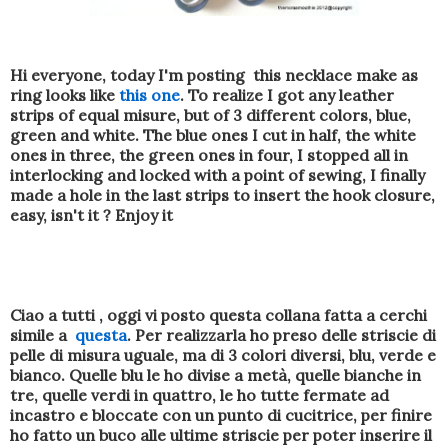
Hi everyone,
today I'm posting
this
necklace make as
ring
looks
like
this one
.
To realize
I got
any
leather
strips
of
equal
misure
,
but
of 3
different
colors
,
blue
,
green
and
white
.
The
blue ones
I
cut in half
, the white
ones
in
three,
the
green ones in four
, I
stopped
all
in
interlocking
and locked
with
a point of
sewing
,
I
finally
made ​​a hole
in
the last
strips
to
insert the hook
closure
,
easy
, isn't it ? Enjoy it
Ciao a tutti , oggi vi posto questa collana fatta a cerchi
simile a
questa
. Per realizzarla ho preso delle striscie di
pelle di misura uguale, ma di 3 colori diversi, blu, verde e
bianco. Quelle blu le ho divise a metà, quelle bianche in
tre, quelle verdi in quattro, le ho tutte fermate ad
incastro e bloccate con un punto di cucitrice, per finire
ho fatto un buco alle ultime striscie per poter inserire il