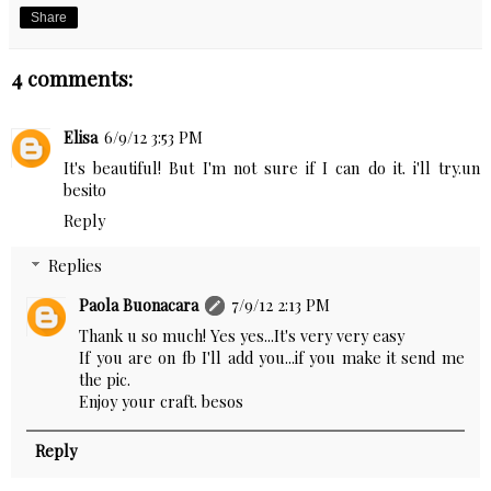
Share
4 comments:
Elisa
6/9/12 3:53 PM
It's beautiful! But I'm not sure if I can do it. i'll try.un
besito
Reply
Replies
Paola Buonacara
7/9/12 2:13 PM
Thank u so much! Yes yes...It's very very easy
If you are on fb I'll add you...if you make it send me
the pic.
Enjoy your craft. besos
Reply