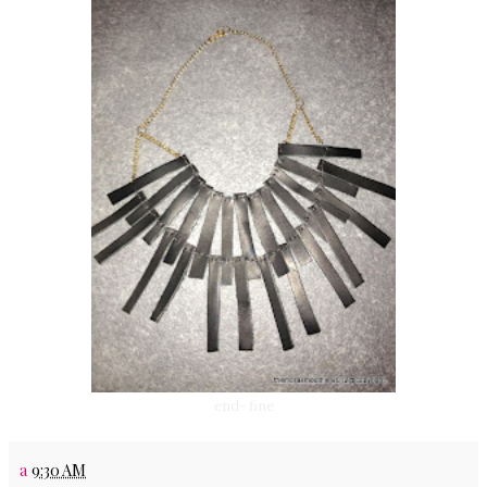
end- fine
a
9:30 AM