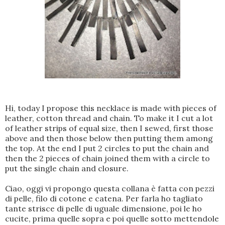
Hi,
today I propose
this necklace is
made ​​with pieces of
leather
, cotton thread
and chain.
To make it
I cut
a lot
of
leather strips
of equal size
, then I
sewed, first
those
above and
then
those below
then
putting them
among
the top
.
At the end
I put
2 circles
to put the
chain and
then
the 2 pieces
of
chain
joined them
with a circle
to
put the
single chain
and closure.
Ciao, oggi vi propongo questa collana è fatta con pezzi
di pelle, filo di cotone e catena. Per farla ho tagliato
tante strisce di pelle di uguale dimensione, poi le ho
cucite, prima quelle sopra e poi quelle sotto mettendole