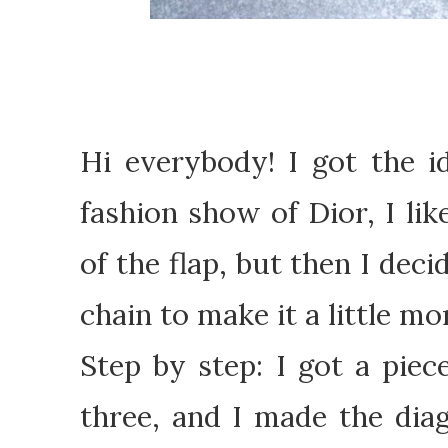
Hi everybody! I got th
e i
fashion show
of
Dior
,
I lik
of the
flap
,
but then I
deci
chain
to make it
a little mo
Step by
step
: I
got
a
piec
three
,
and
I made the
dia