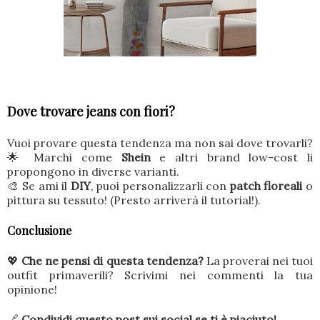
Dove trovare jeans con fiori?
Vuoi provare questa tendenza ma non sai dove trovarli?
🌟 Marchi come
Shein
e altri brand low-cost li
propongono in diverse varianti.
🎨 Se ami il
DIY
, puoi personalizzarli con
patch floreali
o
pittura su tessuto! (Presto arriverà il tutorial!).
Conclusione
💖
Che ne pensi di questa tendenza?
La proverai nei tuoi
outfit primaverili? Scrivimi nei commenti la tua
opinione!
🔗
Condividi questo post sui social se ti è piaciuto!