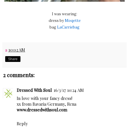
I was wearing:
dress by
Moqette
bag
LaCarriebag
a
10:02 AM
Share
2 comments:
Dressed With Soul
16/3/17 10:24 AM
In love with your fancy dress!
xx from Bavaria/Germany, Rena
www.dressedwithsoul.com
Reply