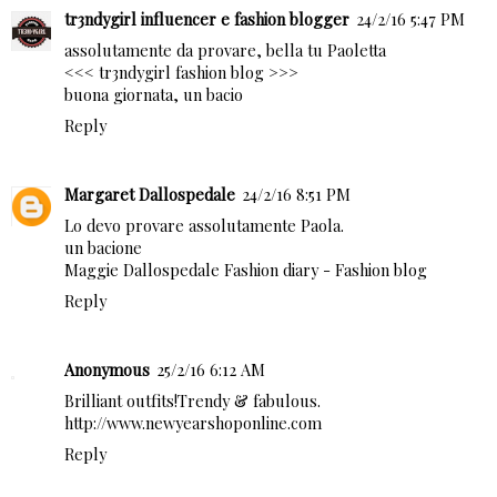
tr3ndygirl influencer e fashion blogger
24/2/16 5:47 PM
assolutamente da provare, bella tu Paoletta
<<<
tr3ndygirl fashion blog
>>>
buona giornata, un bacio
Reply
Margaret Dallospedale
24/2/16 8:51 PM
Lo devo provare assolutamente Paola.
un bacione
Maggie Dallospedale Fashion diary - Fashion blog
Reply
Anonymous
25/2/16 6:12 AM
Brilliant outfits!Trendy & fabulous.
http://www.newyearshoponline.com
Reply