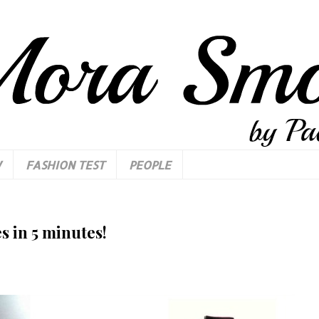
W
FASHION TEST
PEOPLE
s in 5 minutes!