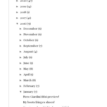
2020
(47)
►
2019
(14)
►
2018
(1)
►
2017
(41)
►
2016
(75)
▼
December
(6)
►
November
(6)
►
October
(6)
►
September
(7)
►
August
(4)
►
July
(6)
►
June
(5)
►
May
(8)
►
April
(5)
►
March
(8)
►
February
(7)
►
January
(7)
▼
Nero Giardini SS16 preview!
My boots fringes shoes!