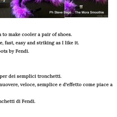
n
to make cooler a pair of shoes
.
e
, fast
,
easy
and striking
as I like it
.
oots by
Fendi
.
er dei semplici tronchetti.
uovere, veloce, semplice e d'effetto come piace a
nchetti di Fendi.