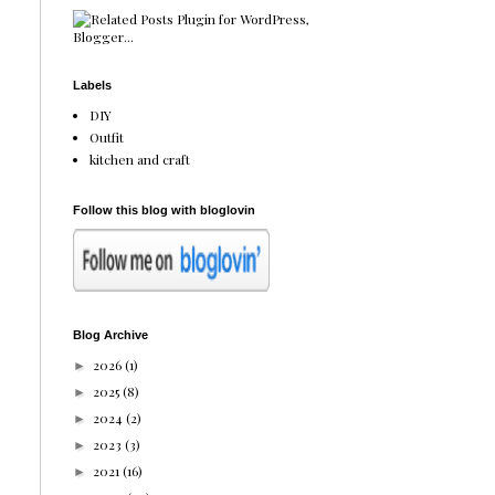
Labels
DIY
Outfit
kitchen and craft
Follow this blog with bloglovin
Blog Archive
2026
(1)
►
2025
(8)
►
2024
(2)
►
2023
(3)
►
2021
(16)
►