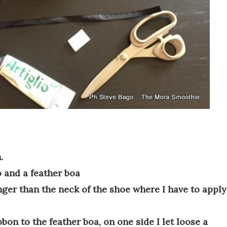
n
.
o
and
a feather boa
nger than the
neck
of the shoe
where I have to
apply
bbon
to the
feather boa
,
on
one side
I
let loose
a