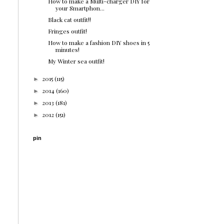
How to make a Multi-charger DIY for
your Smartphon...
Black cat outfit!!
Fringes outfit!
How to make a fashion DIY shoes in 5
minutes!
My Winter sea outfit!
2015
(115)
►
2014
(160)
►
2013
(181)
►
2012
(151)
►
pin