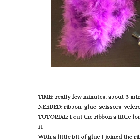
TIME
:
really
few minutes
,
about
3
mi
NEEDED
:
ribbon
,
glue
,
scissors
,
velcr
TUTORIAL
:
I cut
the
ribbon
a little
lo
it.
With a little
bit of
glue
I joined
the
ri