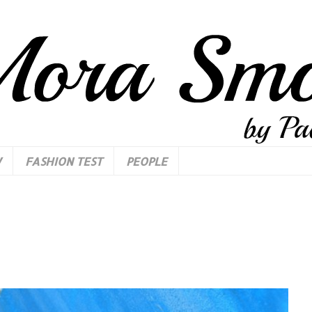
W
FASHION TEST
PEOPLE