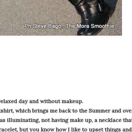
relaxed
day
and
without makeup
.
shirt
,
which
brings me back
to the Summer
and
ove
as illuminating
,
not
having
make up,
a necklace tha
racelet
,
but you know
how I
like
to upset
things
and