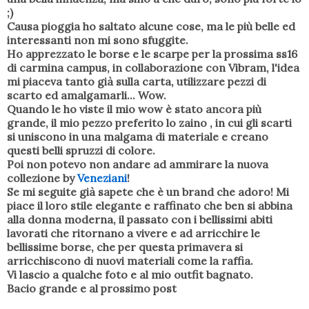
;)
Causa pioggia ho saltato alcune cose, ma le più belle ed
interessanti non mi sono sfuggite.
Ho apprezzato le borse e le scarpe per la prossima ss16
di carmina campus, in collaborazione con Vibram, l'idea
mi piaceva tanto già sulla carta, utilizzare pezzi di
scarto ed amalgamarli... Wow.
Quando le ho viste il mio wow è stato ancora più
grande, il mio pezzo preferito lo zaino , in cui gli scarti
si uniscono in una malgama di materiale e creano
questi belli spruzzi di colore.
Poi non potevo non andare ad ammirare la nuova
collezione by
Veneziani
!
Se mi seguite già sapete che è un brand che adoro! Mi
piace il loro stile elegante e raffinato che ben si abbina
alla donna moderna, il passato con i bellissimi abiti
lavorati che ritornano a vivere e ad arricchire le
bellissime borse, che per questa primavera si
arricchiscono di nuovi materiali come la raffia.
Vi lascio a qualche foto e al mio outfit bagnato.
Bacio grande e al prossimo post