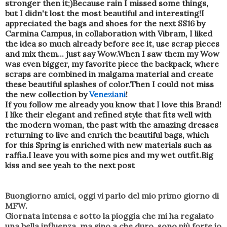
stronger then it;)
Because rain I missed some things,
but I didn't lost the most beautiful and interesting!
I
appreciated the bags and shoes for the next SS16 by
Carmina Campus, in collaboration with Vibram, I liked
the idea so much already before see it, use scrap pieces
and mix them... just say Wow.
When I saw them my Wow
was even bigger, my favorite piece the backpack, where
scraps are combined in malgama material and create
these beautiful splashes of color.
Then I could not miss
the new collection by
Veneziani
!
If you follow me already you know that I love this Brand!
I like their elegant and refined style that fits well with
the modern woman, the past with the amazing dresses
returning to live and enrich the beautiful bags, which
for this Spring is enriched with new materials such as
raffia.
I leave you with some pics and my wet outfit.
Big
kiss and see yeah to the next post
Buongiorno amici, oggi vi parlo del mio primo giorno di
MFW.
Giornata intensa e sotto la pioggia che mi ha regalato
una bella influenza, ma sino a che duro, sono più forte io