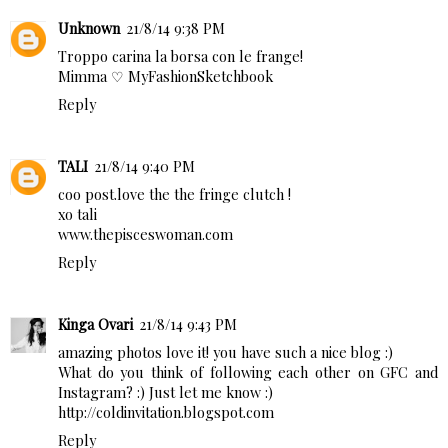
Unknown
21/8/14 9:38 PM
Troppo carina la borsa con le frange!
Mimma ♡
MyFashionSketchbook
Reply
TALI
21/8/14 9:40 PM
coo post.love the the fringe clutch !
xo tali
www.thepisceswoman.com
Reply
Kinga Ovari
21/8/14 9:43 PM
amazing photos love it! you have such a nice blog :)
What do you think of following each other on GFC and
Instagram? :) Just let me know :)
http://coldinvitation.blogspot.com
Reply