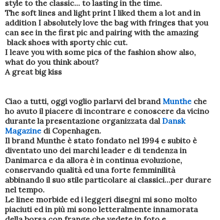
style to the classic... to lasting in the time.
The soft lines and light print I liked them a lot and in
addition I absolutely love the bag with fringes that you
can see in the first pic and pairing with the amazing
black shoes with sporty chic cut.
I leave you with some pics of the fashion show also,
what do you think about?
A great big kiss
Ciao a tutti, oggi voglio parlarvi del brand
Munthe
che
ho avuto il piacere di incontrare e conoscere da vicino
durante la presentazione organizzata dal
Dansk
Magazine
di Copenhagen.
Il brand Munthe è stato fondato nel 1994 e subito è
diventato uno dei marchi leader e di tendenza in
Danimarca e da allora è in continua evoluzione,
conservando qualità ed una forte femminilità
abbinando il suo stile particolare ai classici...per durare
nel tempo.
Le linee morbide ed i leggeri disegni mi sono molto
piaciuti ed in più mi sono letteralmente innamorata
della borsa con frange che vedete in foto e