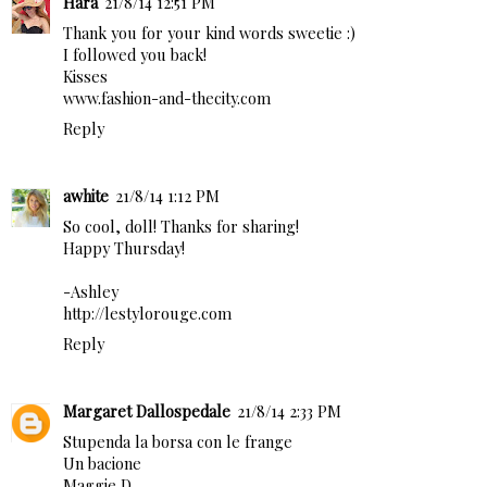
Hara
21/8/14 12:51 PM
Thank you for your kind words sweetie :)
I followed you back!
Kisses
www.fashion-and-thecity.com
Reply
awhite
21/8/14 1:12 PM
So cool, doll! Thanks for sharing!
Happy Thursday!
-Ashley
http://lestylorouge.com
Reply
Margaret Dallospedale
21/8/14 2:33 PM
Stupenda la borsa con le frange
Un bacione
Maggie D.