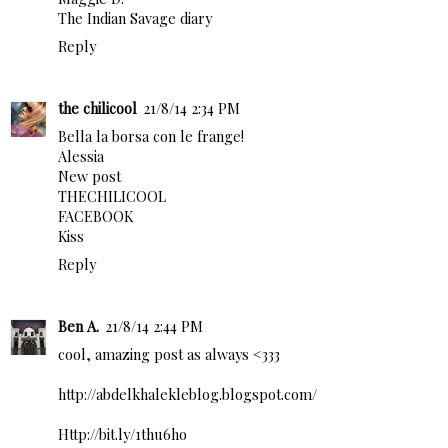
The Indian Savage diary
Reply
the chilicool
21/8/14 2:34 PM
Bella la borsa con le frange!
Alessia
New post
THECHILICOOL
FACEBOOK
Kiss
Reply
Ben A.
21/8/14 2:44 PM
cool, amazing post as always <333
http://abdelkhalekleblog.blogspot.com/
Http://bit.ly/1thu6ho