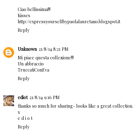
Ciao bellissima!!!
Kisses
http://expressyourselfbypaolalauretano.blogspot.it
Reply
Unknown
21/8/14 8:21 PM
Mi piace questa collezione!!!
Un abbraccio
TruccatiConEva
Reply
ediot
21/8/14 9:16 PM
thanks so much for sharing- looks like a great collection.
x
e d i o t
Reply