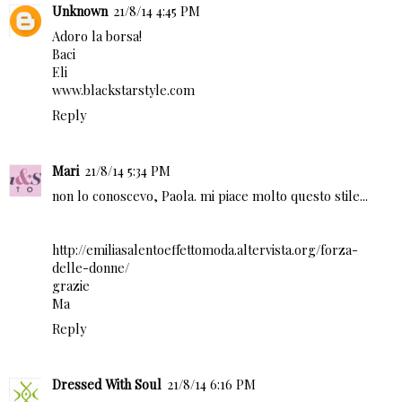
Unknown
21/8/14 4:45 PM
Adoro la borsa!
Baci
Eli
www.blackstarstyle.com
Reply
Mari
21/8/14 5:34 PM
non lo conoscevo, Paola. mi piace molto questo stile...
http://emiliasalentoeffettomoda.altervista.org/forza-
delle-donne/
grazie
Ma
Reply
Dressed With Soul
21/8/14 6:16 PM