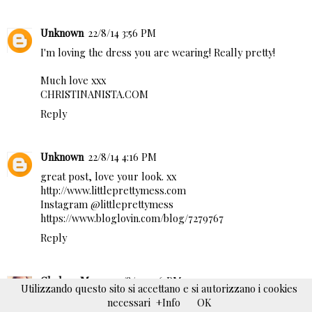
Unknown
22/8/14 3:56 PM
I'm loving the dress you are wearing! Really pretty!
Much love xxx
CHRISTINANISTA.COM
Reply
Unknown
22/8/14 4:16 PM
great post, love your look. xx
http://www.littleprettymess.com
Instagram @littleprettymess
https://www.bloglovin.com/blog/7279767
Reply
Chelsea Marrs
22/8/14 4:16 PM
Utilizzando questo sito si accettano e si autorizzano i cookies
Love all of these! Thanks for stopping by :)
necessari
+Info
OK