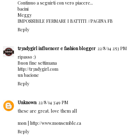
Continuo a seguirti con vero piacere...
bacini
Meggy
IMPOSSIBILE FERMARE I BATTITI
//
PAGINA FB
Reply
tr3ndygirl influencer e fashion blogger
22/8/14 2:53 PM
ripasso :)
Buon fine settimana
http://tr3ndygirl.com
un bacione
Reply
Unknown
22/8/14 3:49 PM
these are great. love them all
mon |
http://www.monsemble.ca
Reply