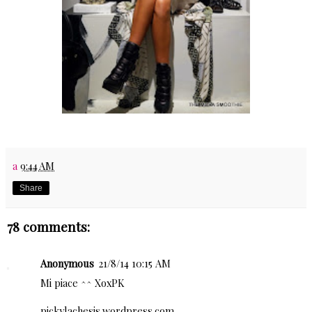
a
9:44 AM
Share
78 comments:
Anonymous
21/8/14 10:15 AM
Mi piace ^^ XoxPK
pickylachesis.wordpress.com