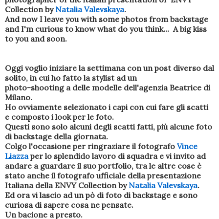
Collection by
Natalia Valevskaya
.
And now I leave you with some photos from backstage
and I'm curious to know what do you think...
A big kiss
to you and soon.
Oggi voglio iniziare la settimana con un post diverso dal
solito, in cui ho fatto la stylist ad un
photo-shooting a delle modelle dell'agenzia Beatrice di
Milano.
Ho ovviamente selezionato i capi con cui fare gli scatti
e composto i look per le foto.
Questi sono solo alcuni degli scatti fatti, più alcune foto
di backstage della giornata.
Colgo l'occasione per ringraziare il fotografo
Vince
Liazza
per lo splendido lavoro di squadra e vi invito ad
andare a guardare il suo portfolio, tra le altre cose è
stato anche il fotografo ufficiale della presentazione
Italiana della ENVY Collection by
Natalia Valevskaya
.
Ed ora vi lascio ad un pò di foto di backstage e sono
curiosa di sapere cosa ne pensate.
Un bacione a presto.