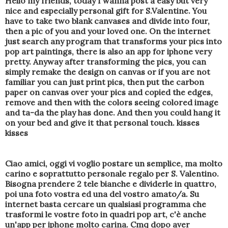
Hello my friends, today I wanna post a easy but very
nice and especially personal gift for S.Valentine. You
have to take two blank canvases and divide into four,
then a pic of you and your loved one. On the internet
just search any program that transforms your pics into
pop art paintings, there is also an app for iphone very
pretty. Anyway after transforming the pics, you can
simply remake the design on canvas or if you are not
familiar you can just print pics, then put the carbon
paper on canvas over your pics and copied the edges,
remove and then with the colors seeing colored image
and ta-da the play has done. And then you could hang it
on your bed and give it that personal touch. kisses
kisses
Ciao amici, oggi vi voglio postare un semplice, ma molto
carino e soprattutto personale regalo per S. Valentino.
Bisogna prendere 2 tele bianche e dividerle in quattro,
poi una foto vostra ed una del vostro amato/a. Su
internet basta cercare un qualsiasi programma che
trasformi le vostre foto in quadri pop art, c'è anche
un'app per iphone molto carina. Cmq dopo aver