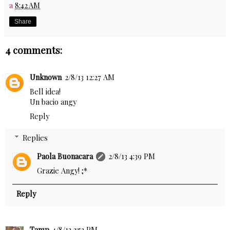
a
8:42 AM
Share
4 comments:
Unknown
2/8/13 12:27 AM
Bell idea!
Un bacio angy
Reply
Replies
Paola Buonacara
2/8/13 4:39 PM
Grazie Angy! ;*
Reply
Tanya
4/8/13 3:53 PM