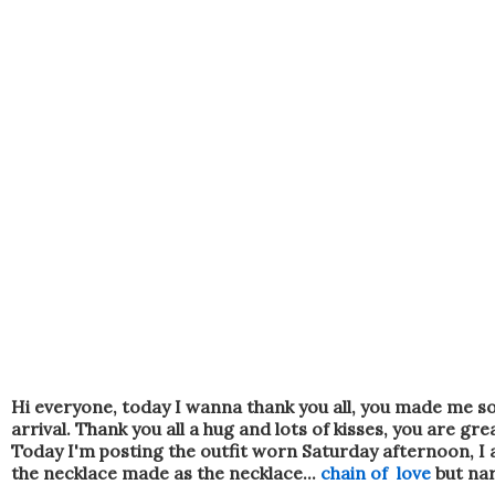
Hi everyone
, today I wanna
thank you all
,
you
made
​​me
s
arrival
.
Thank you all
a hug
and lots of kisses
,
you are gre
Today I'm
posting
the
outfit
worn
Saturday afternoon
, I
the
necklace made
as
the necklace
...
chain of love
but na