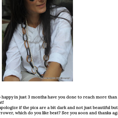
o happy
in just 3 months
have you done to
reach more
than 
at
!
 apologize
if the pics
are a bit
dark and not
just beautiful
but
rrower
,
which
do you like best
?
See you soon
and
thanks ag